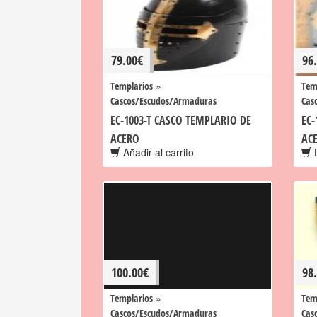
79.00
€
96
»
Templarios
Tem
Cascos/Escudos/Armaduras
Cas
EC-1003-T CASCO TEMPLARIO DE
EC-
ACERO
AC
Añadir al carrito
L
100.00
€
98
»
Templarios
Tem
Cascos/Escudos/Armaduras
Cas