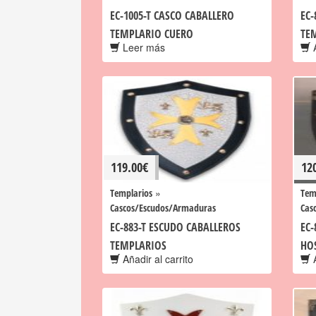
EC-1005-T CASCO CABALLERO
EC-
TEMPLARIO CUERO
TE
Leer más
A
119.00
€
12
»
Templarios
Tem
Cascos/Escudos/Armaduras
Cas
EC-883-T ESCUDO CABALLEROS
EC-
TEMPLARIOS
HO
Añadir al carrito
A