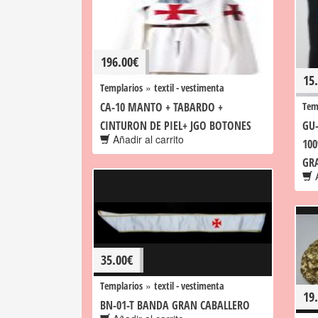
196.00
€
15
»
Templarios
textil - vestimenta
CA-10 MANTO + TABARDO +
Tem
CINTURON DE PIEL+ JGO BOTONES
GU
Añadir al carrito
10
GR
A
35.00
€
»
Templarios
textil - vestimenta
19
BN-01-T BANDA GRAN CABALLERO