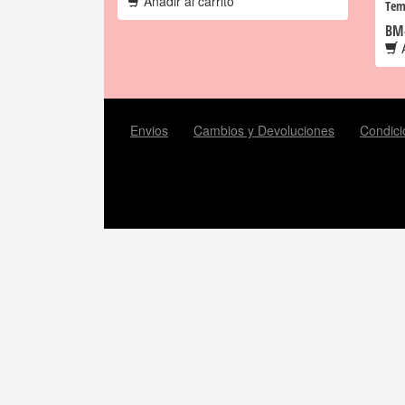
Añadir al carrito
Tem
BM
A
Envios
Cambios y Devoluciones
Condici