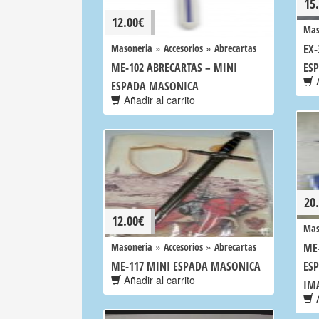
15
12.00
€
Mas
»
»
Masoneria
Accesorios
Abrecartas
EX
ME-102 ABRECARTAS – MINI
ES
A
ESPADA MASONICA
Añadir al carrito
20
12.00
€
Mas
»
»
Masoneria
Accesorios
Abrecartas
ME
ME-117 MINI ESPADA MASONICA
ES
Añadir al carrito
IM
A