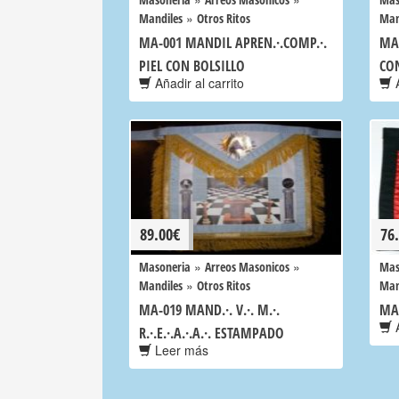
»
Mandiles
Otros Ritos
Man
MA-001 MANDIL APREN.·.COMP.·.
MA-
PIEL CON BOLSILLO
CO
Añadir al carrito
A
89.00
€
76
»
»
Masoneria
Arreos Masonicos
Mas
»
Mandiles
Otros Ritos
Man
MA-019 MAND.·. V.·. M.·.
MA
A
R.·.E.·.A.·.A.·. ESTAMPADO
Leer más