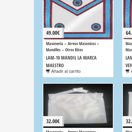
49.00
€
64
»
»
Masoneria
Arreos Masonicos
Mas
»
Mandiles
Otros Ritos
Man
LAM-10 MANDIL LA MARCA
LA
MAESTRO
VE
Añadir al carrito
A
32.00
€
32
»
»
Masoneria
Arreos Masonicos
Mas