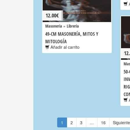
A
12.00
€
»
Masoneria
Libreria
49-CM MASONERÍA, MITOS Y
MITOLOGÍA
Añadir al carrito
12
Mas
50
INV
RIG
CO
A
1
2
3
…
16
Siguient