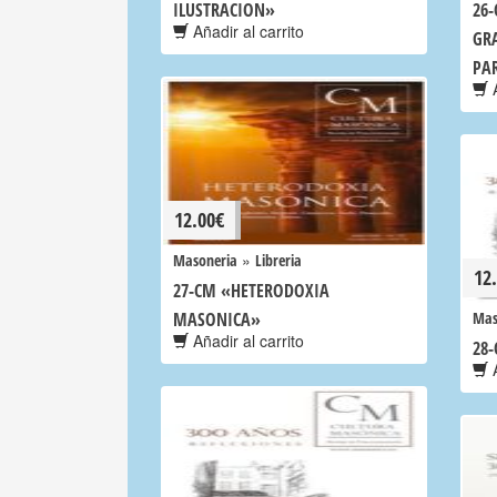
ILUSTRACION»
26
Añadir al carrito
GRA
PA
A
12.00
€
»
Masoneria
Libreria
12
27-CM «HETERODOXIA
MASONICA»
Mas
Añadir al carrito
28
A