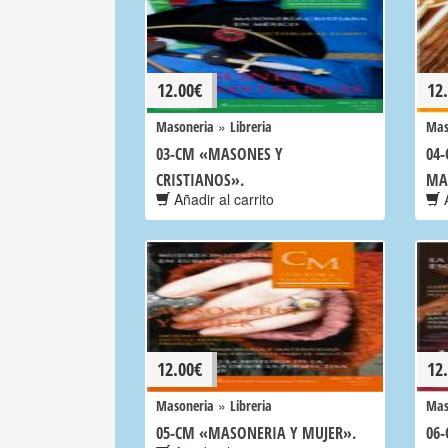
12.00
€
12
»
Masoneria
Libreria
Mas
03-CM «MASONES Y
04-
CRISTIANOS».
MA
Añadir al carrito
A
12.00
€
12
»
Masoneria
Libreria
Mas
05-CM «MASONERIA Y MUJER».
06