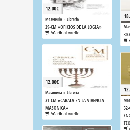
12.00
€
18
»
Masoneria
Libreria
29-CM «OFICIOS DE LA LOGIA»
Mas
Añadir al carrito
30
A
12.00
€
12
»
Masoneria
Libreria
31-CM «CABALA EN LA VIVENCIA
Mas
MASONICA»
32
Añadir al carrito
EN
TE
A