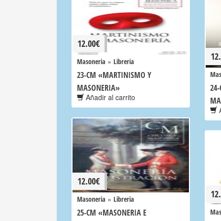
12.00
€
12
»
Masoneria
Libreria
23-CM «MARTINISMO Y
Mas
MASONERIA»
24-
Añadir al carrito
MA
A
12.00
€
12
»
Masoneria
Libreria
25-CM «MASONERIA E
Mas