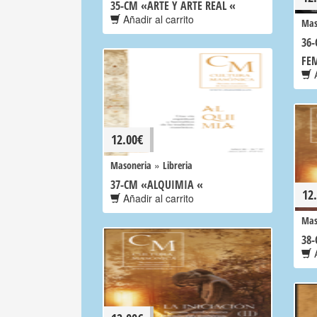
35-CM «ARTE Y ARTE REAL «
Añadir al carrito
Mas
36
FE
A
12.00
€
»
Masoneria
Libreria
37-CM «ALQUIMIA «
12
Añadir al carrito
Mas
38-
A