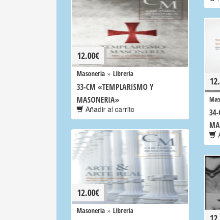
12.00
€
»
Masoneria
Libreria
12
33-CM «TEMPLARISMO Y
MASONERIA»
Mas
Añadir al carrito
34
MA
A
12.00
€
»
Masoneria
Libreria
12