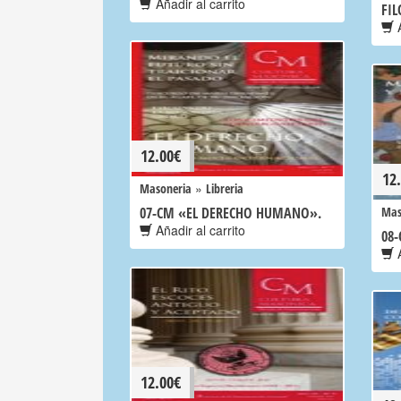
Añadir al carrito
FIL
A
12.00
€
12
»
Masoneria
Libreria
07-CM «EL DERECHO HUMANO».
Mas
Añadir al carrito
08
A
12.00
€