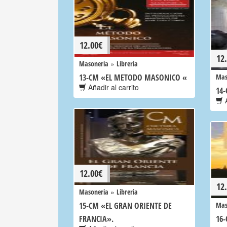
12.00
€
12
»
Masoneria
Libreria
13-CM «EL METODO MASONICO «
Mas
Añadir al carrito
14
A
12.00
€
12
»
Masoneria
Libreria
15-CM «EL GRAN ORIENTE DE
Mas
FRANCIA».
16-