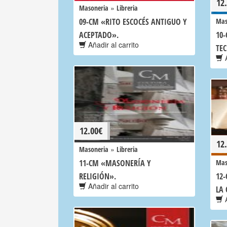
12
»
Masoneria
Libreria
09-CM «RITO ESCOCÉS ANTIGUO Y
Mas
ACEPTADO».
10
Añadir al carrito
TE
A
12.00
€
12
»
Masoneria
Libreria
11-CM «MASONERÍA Y
Mas
RELIGIÓN».
12
Añadir al carrito
LA 
A