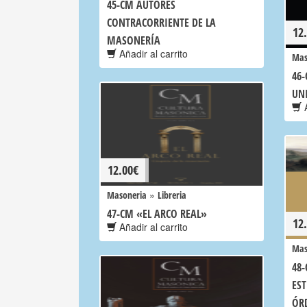
45-CM AUTORES
CONTRACORRIENTE DE LA
12
MASONERÍA
Añadir al carrito
Mas
46
UN
A
12.00
€
»
Masoneria
Libreria
47-CM «EL ARCO REAL»
12
Añadir al carrito
Mas
48-
ES
ÓRD