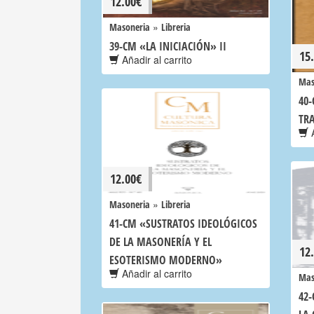
12.00
€
»
Masoneria
Libreria
39-CM «LA INICIACIÓN» II
15
Añadir al carrito
Mas
40
TR
A
12.00
€
»
Masoneria
Libreria
41-CM «SUSTRATOS IDEOLÓGICOS
DE LA MASONERÍA Y EL
12
ESOTERISMO MODERNO»
Añadir al carrito
Mas
42