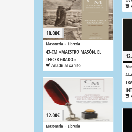
LA
A
18.00
€
»
Masoneria
Libreria
43-CM «MAESTRO MASÓN, EL
12
TERCER GRADO»
Añadir al carrito
Mas
44-
TR
IN
A
12.00
€
»
Masoneria
Libreria