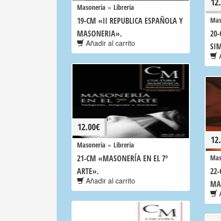
12
»
Masoneria
Libreria
19-CM «II REPUBLICA ESPAÑOLA Y
Mas
MASONERIA».
20-
Añadir al carrito
SIM
A
12.00
€
12
»
Masoneria
Libreria
21-CM «MASONERÍA EN EL 7º
Mas
ARTE».
22
Añadir al carrito
MA
A