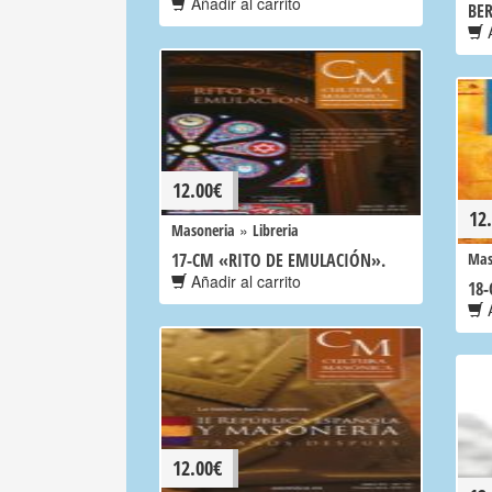
Añadir al carrito
BE
A
12.00
€
12
»
Masoneria
Libreria
17-CM «RITO DE EMULACIÓN».
Mas
Añadir al carrito
18
A
12.00
€