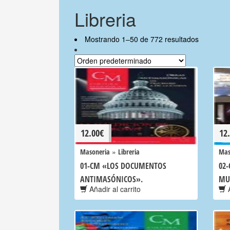
Libreria
Mostrando 1–50 de 772 resultados
12.00
€
12
»
Masoneria
Libreria
Mas
01-CM «LOS DOCUMENTOS
02-
ANTIMASÓNICOS».
MU
Añadir al carrito
A