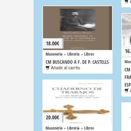
A
18.00
€
16
»
»
Masoneria
Libreria
Libros
CM BUSCANDO A F. DE P. CASTELLS
Mas
Añadir al carrito
CM 
FR
ES
A
20.00
€
»
»
Masoneria
Libreria
Libros