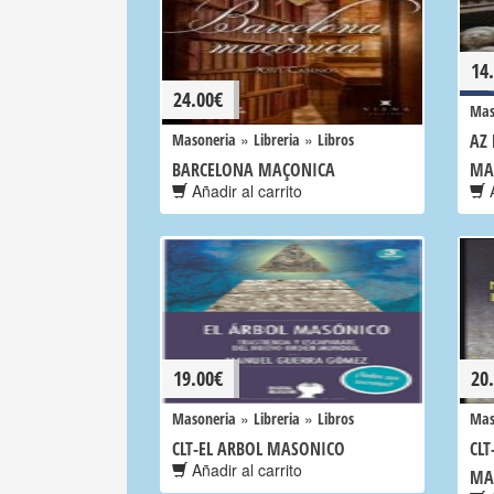
14
24.00
€
Mas
»
»
Masoneria
Libreria
Libros
AZ 
BARCELONA MAÇONICA
MA
Añadir al carrito
A
19.00
€
20
»
»
Masoneria
Libreria
Libros
Mas
CLT-EL ARBOL MASONICO
CLT
Añadir al carrito
MA