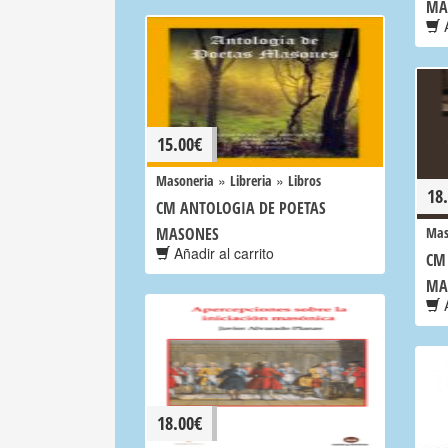
MA
A
15.00
€
»
»
Masoneria
Libreria
Libros
18
CM ANTOLOGIA DE POETAS
MASONES
Mas
Añadir al carrito
CM
MA
A
18.00
€