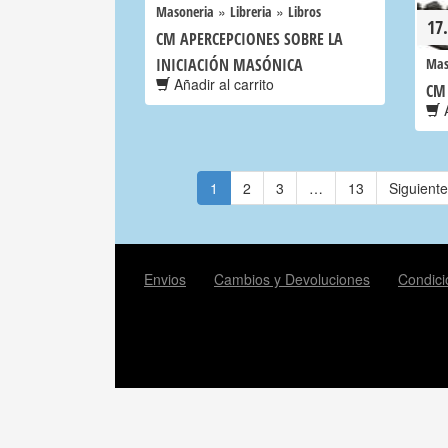
»
»
Masoneria
Libreria
Libros
17
CM APERCEPCIONES SOBRE LA
INICIACIÓN MASÓNICA
Mas
Añadir al carrito
CM
A
1
2
3
…
13
Siguient
Envios
Cambios y Devoluciones
Condici