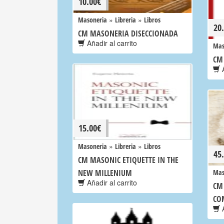
10.00
€
»
»
Masoneria
Libreria
Libros
20
CM MASONERIA DISECCIONADA
Añadir al carrito
Mas
CM
A
15.00
€
»
»
Masoneria
Libreria
Libros
45
CM MASONIC ETIQUETTE IN THE
NEW MILLENIUM
Mas
Añadir al carrito
CM
CO
A