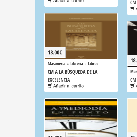
Añadir al carrito
CM
A
18.00
€
18
»
»
Masoneria
Libreria
Libros
CM A LA BÚSQUEDA DE LA
Mas
EXCELENCIA
CM 
Añadir al carrito
A