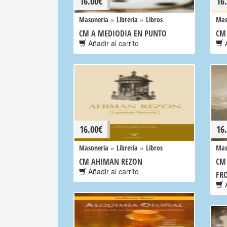
16.00
€
16
»
»
Masoneria
Libreria
Libros
Mas
CM A MEDIODIA EN PUNTO
CM
Añadir al carrito
A
16.00
€
16
»
»
Masoneria
Libreria
Libros
Mas
CM AHIMAN REZON
CM
Añadir al carrito
FR
A