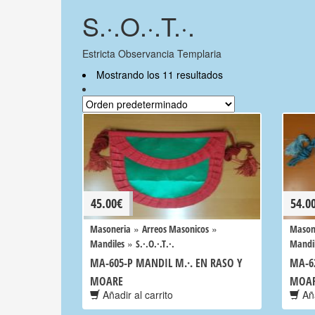
S.·.O.·.T.·.
Estricta Observancia Templaria
Mostrando los 11 resultados
45.00
€
54.0
»
»
Masoneria
Arreos Masonicos
Mason
»
Mandiles
S.·.O.·.T.·.
Mandi
MA-605-P MANDIL M.·. EN RASO Y
MA-6
MOARE
MOA
Añadir al carrito
Aña