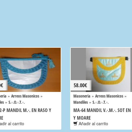
0
€
58.00
€
»
»
»
»
eria
Arreos Masonicos
Masoneria
Arreos Masonicos
»
»
les
S.·.O.·.T.·.
Mandiles
S.·.O.·.T.·.
2-P MANDIL M.·. EN RASO Y
MA-64 MANDIL V.·.M.·. SOT EN
RE
Y MOARE
dir al carrito
Añadir al carrito