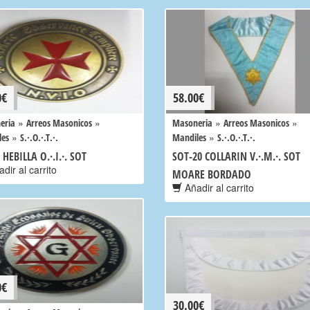
0
€
58.00
€
»
»
»
»
eria
Arreos Masonicos
Masoneria
Arreos Masonicos
»
»
les
S.·.O.·.T.·.
Mandiles
S.·.O.·.T.·.
 HEBILLA O.·.I.·. SOT
SOT-20 COLLARIN V.·.M.·. SOT
dir al carrito
MOARE BORDADO
Añadir al carrito
0
€
30.00
€