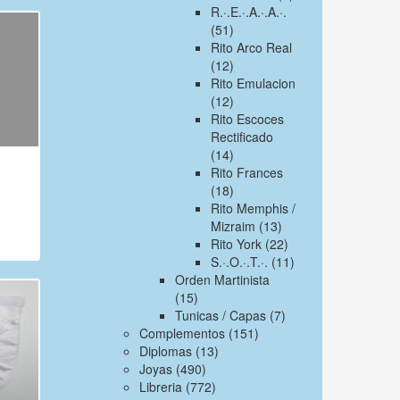
R.·.E.·.A.·.A.·.
(51)
Rito Arco Real
(12)
Rito Emulacion
(12)
Rito Escoces
Rectificado
(14)
Rito Frances
(18)
Rito Memphis /
Mizraim
(13)
Rito York
(22)
S.·.O.·.T.·.
(11)
Orden Martinista
(15)
Tunicas / Capas
(7)
Complementos
(151)
Diplomas
(13)
Joyas
(490)
Libreria
(772)