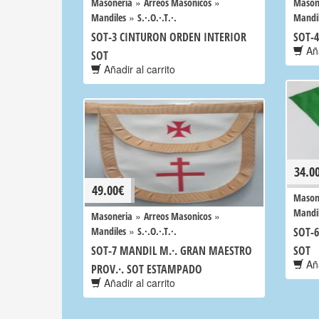
»
»
Masoneria
Arreos Masonicos
Mason
»
Mandiles
S.·.O.·.T.·.
Mandi
SOT-3 CINTURON ORDEN INTERIOR
SOT-
Aña
SOT
Añadir al carrito
34.0
49.00
€
Mason
Mandi
»
»
Masoneria
Arreos Masonicos
»
Mandiles
S.·.O.·.T.·.
SOT-
SOT-7 MANDIL M.·. GRAN MAESTRO
SOT
Aña
PROV.·. SOT ESTAMPADO
Añadir al carrito