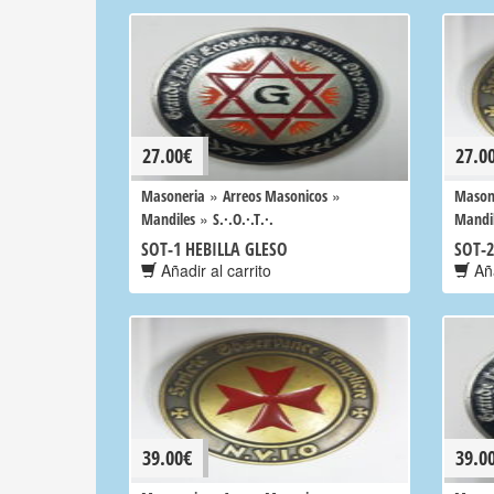
27.00
€
27.0
»
»
Masoneria
Arreos Masonicos
Mason
»
Mandiles
S.·.O.·.T.·.
Mandi
SOT-1 HEBILLA GLESO
SOT-2
Añadir al carrito
Aña
39.00
€
39.0