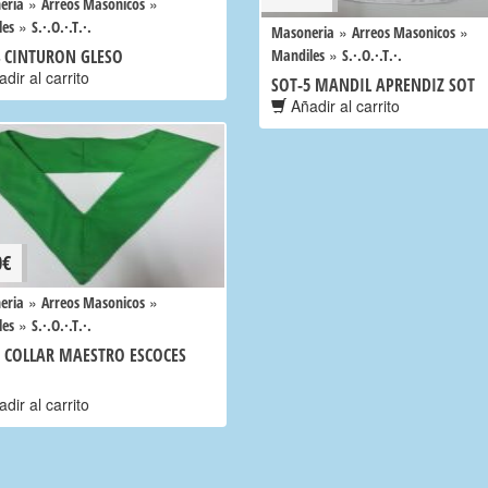
»
»
eria
Arreos Masonicos
»
les
S.·.O.·.T.·.
»
»
Masoneria
Arreos Masonicos
»
4 CINTURON GLESO
Mandiles
S.·.O.·.T.·.
dir al carrito
SOT-5 MANDIL APRENDIZ SOT
Añadir al carrito
0
€
»
»
eria
Arreos Masonicos
»
les
S.·.O.·.T.·.
6 COLLAR MAESTRO ESCOCES
dir al carrito