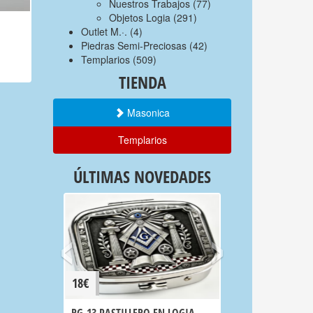
Nuestros Trabajos
(77)
Objetos Logia
(291)
Outlet M.·.
(4)
Piedras Semi-Preciosas
(42)
Templarios
(509)
TIENDA
Masonica
Templarios
ÚLTIMAS NOVEDADES
‹
›
18€