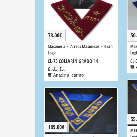
78.00
€
50
»
»
Masoneria
Arreos Masonicos
Gran
Mas
Logia
Log
CL-75 COLLARIN GRADO 14
CL-
A
G.·.L.·.E.·.
Añadir al carrito
55
189.00
€
Mas
Log