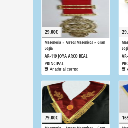
29.00
€
29
»
»
Masoneria
Arreos Masonicos
Gran
Mas
Logia
Log
AR-119 JOYA ARCO REAL
AR-
PRINCIPAL
PR
Añadir al carrito
A
79.00
€
16
»
»
Masoneria
Arreos Masonicos
Gran
Mas