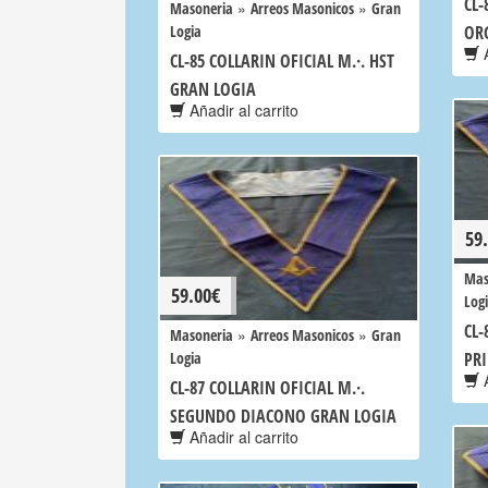
CL-
»
»
Masoneria
Arreos Masonicos
Gran
Logia
OR
A
CL-85 COLLARIN OFICIAL M.·. HST
GRAN LOGIA
Añadir al carrito
59
Mas
59.00
€
Log
CL-
»
»
Masoneria
Arreos Masonicos
Gran
Logia
PR
A
CL-87 COLLARIN OFICIAL M.·.
SEGUNDO DIACONO GRAN LOGIA
Añadir al carrito