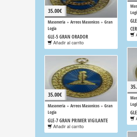
Mas
35.00
€
Log
GLE
»
»
Masoneria
Arreos Masonicos
Gran
Logia
CE
A
GLE-5 GRAN ORADOR
Añadir al carrito
35
35.00
€
Mas
Log
»
»
Masoneria
Arreos Masonicos
Gran
Logia
GL
A
GLE-7 GRAN PRIMER VIGILANTE
Añadir al carrito