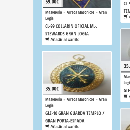
59.00
€
CL-
TE
»
»
Masoneria
Arreos Masonicos
Gran
A
Logia
CL-99 COLLARIN OFICIAL M.·.
STEWARDS GRAN LOGIA
Añadir al carrito
35
Mas
Log
35.00
€
GLE
A
»
»
Masoneria
Arreos Masonicos
Gran
Logia
GLE-10 GRAN GUARDA TEMPLO /
GRAN PORTA-ESPADA
Añadir al carrito