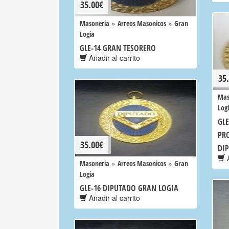
35.00
€
»
»
Masoneria
Arreos Masonicos
Gran
Logia
GLE-14 GRAN TESORERO
Añadir al carrito
35
Mas
Log
GL
PR
35.00
€
DI
A
»
»
Masoneria
Arreos Masonicos
Gran
Logia
GLE-16 DIPUTADO GRAN LOGIA
Añadir al carrito