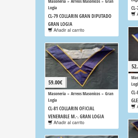
»
»
Masoneria
Arreos Masonicos
Gran
Logia
CL-
A
CL-79 COLLARIN GRAN DIPUTADO
GRAN LOGIA
Añadir al carrito
52
Mas
59.00
€
Log
CL
»
»
Masoneria
Arreos Masonicos
Gran
Logia
GLE
A
CL-81 COLLARIN OFICIAL
VENERABLE M.·. GRAN LOGIA
Añadir al carrito