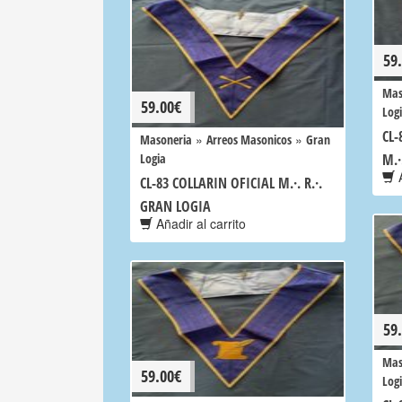
59
Mas
59.00
€
Log
CL-
»
»
Masoneria
Arreos Masonicos
Gran
Logia
M.·
A
CL-83 COLLARIN OFICIAL M.·. R.·.
GRAN LOGIA
Añadir al carrito
59
Mas
59.00
€
Log