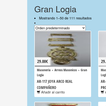
Gran Logia
Mostrando 1–50 de 111 resultados
29.00
€
29
»
»
Masoneria
Arreos Masonicos
Gran
Mas
Logia
Log
AR-117 JOYA ARCO REAL
AR-
COMPAÑERO
PR
Añadir al carrito
A