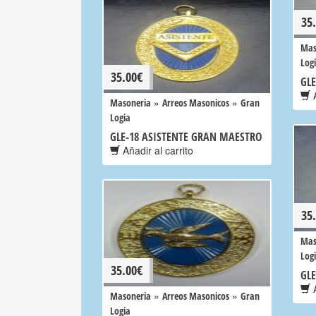
35
Mas
Log
35.00
€
GL
A
»
»
Masoneria
Arreos Masonicos
Gran
Logia
GLE-18 ASISTENTE GRAN MAESTRO
Añadir al carrito
35
Mas
Log
35.00
€
GL
A
»
»
Masoneria
Arreos Masonicos
Gran
Logia