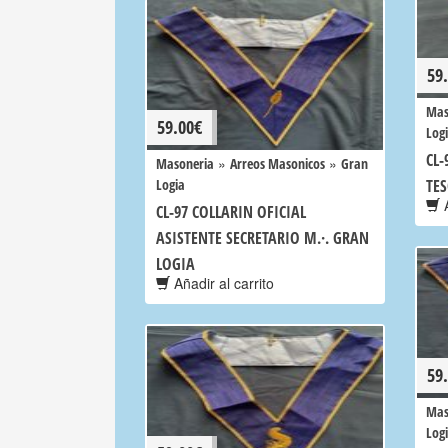
59
Mas
59.00
€
Log
CL-
»
»
Masoneria
Arreos Masonicos
Gran
Logia
TES
A
CL-97 COLLARIN OFICIAL
ASISTENTE SECRETARIO M.·. GRAN
LOGIA
Añadir al carrito
59
Mas
Log