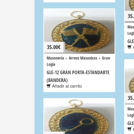
35
Mas
Log
GL
35.00
€
A
»
»
Masoneria
Arreos Masonicos
Gran
Logia
GLE-12 GRAN PORTA-ESTANDARTE
(BANDERA)
Añadir al carrito
35
Mas
Log
GLE
A