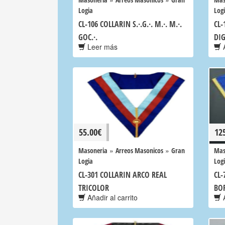
Logia
Log
CL-106 COLLARIN S.·.G.·. M.·. M.·.
CL-
GOC.·.
DI
Leer más
A
55.00
€
12
»
»
Masoneria
Arreos Masonicos
Gran
Mas
Logia
Log
CL-301 COLLARIN ARCO REAL
CL-
TRICOLOR
BO
Añadir al carrito
A