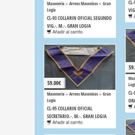
CL-
»
»
Masoneria
Arreos Masonicos
Gran
Logia
VIG
A
CL-93 COLLARIN OFICIAL SEGUNDO
VIG.·. M.·. GRAN LOGIA
Añadir al carrito
59
Mas
59.00
€
Log
CL-
»
»
Masoneria
Arreos Masonicos
Gran
Logia
ORA
A
CL-95 COLLARIN OFICIAL
SECRETARIO.·. M.·. GRAN LOGIA
Añadir al carrito