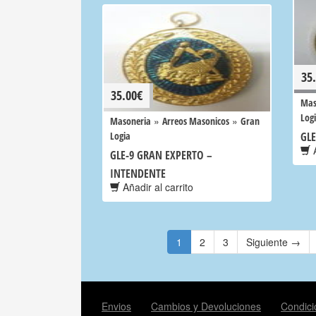
35
35.00
€
Mas
Log
»
»
Masoneria
Arreos Masonicos
Gran
Logia
GL
A
GLE-9 GRAN EXPERTO –
INTENDENTE
Añadir al carrito
1
2
3
Siguiente →
Envios
Cambios y Devoluciones
Condici