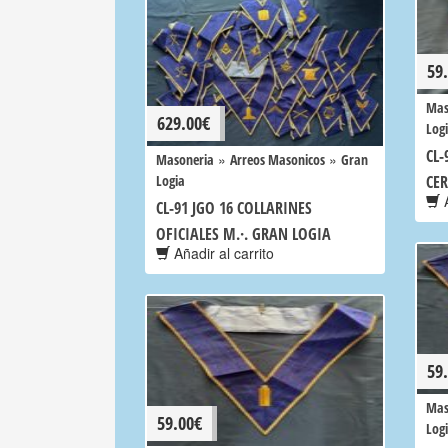
59
Mas
629.00
€
Log
CL-
»
»
Masoneria
Arreos Masonicos
Gran
Logia
CE
A
CL-91 JGO 16 COLLARINES
OFICIALES M.·. GRAN LOGIA
Añadir al carrito
59
Mas
59.00
€
Log