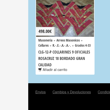
498.00
€
»
»
Masoneria
Arreos Masonicos
»
»
Collares
R.·.E.·.A.·.A.·.
Grados 4-33
CLG-12-P COLLARINES 9 OFICIALES
ROSACRUZ 18 BORDADO GRAN
CALIDAD
Añadir al carrito
Envios
Cambios y Devoluciones
Condici