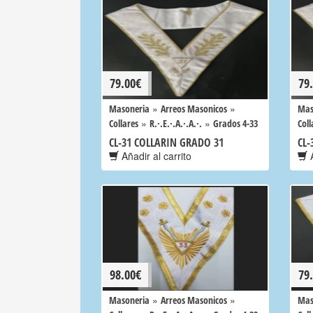
79.00
€
79
»
»
Masoneria
Arreos Masonicos
Mas
»
»
Collares
R.·.E.·.A.·.A.·.
Grados 4-33
Coll
CL-31 COLLARIN GRADO 31
CL-
Añadir al carrito
A
98.00
€
79
»
»
Masoneria
Arreos Masonicos
Mas