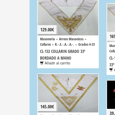
129.00
€
16
»
»
Masoneria
Arreos Masonicos
»
»
Collares
R.·.E.·.A.·.A.·.
Grados 4-33
Mas
CL-132 COLLARIN GRADO 33º
Coll
BORDADO A MANO
CL-
Añadir al carrito
33º
A
145.00
€
39