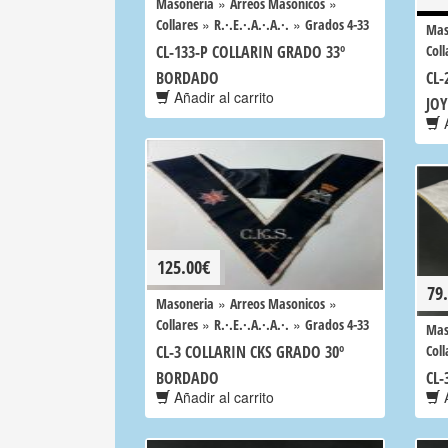
»
»
Masoneria
Arreos Masonicos
»
»
Collares
R.·.E.·.A.·.A.·.
Grados 4-33
Mas
CL-133-P COLLARIN GRADO 33º
Coll
BORDADO
CL-
Añadir al carrito
JO
A
125.00
€
79
»
»
Masoneria
Arreos Masonicos
»
»
Collares
R.·.E.·.A.·.A.·.
Grados 4-33
Mas
CL-3 COLLARIN CKS GRADO 30º
Coll
BORDADO
CL-
Añadir al carrito
A