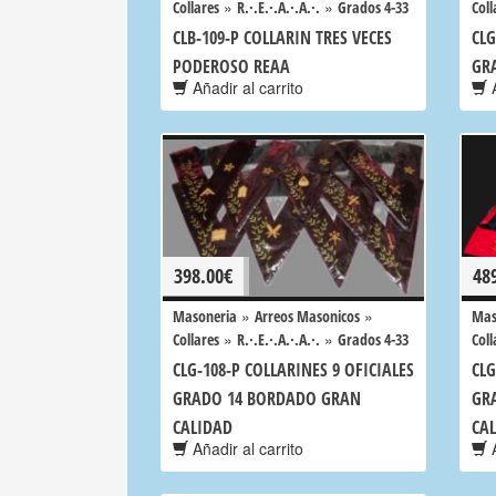
»
»
Collares
R.·.E.·.A.·.A.·.
Grados 4-33
Coll
CLB-109-P COLLARIN TRES VECES
CLG
PODEROSO REAA
GR
Añadir al carrito
A
398.00
€
48
»
»
Masoneria
Arreos Masonicos
Mas
»
»
Collares
R.·.E.·.A.·.A.·.
Grados 4-33
Coll
CLG-108-P COLLARINES 9 OFICIALES
CLG
GRADO 14 BORDADO GRAN
GR
CALIDAD
CA
Añadir al carrito
A