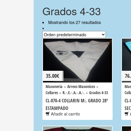
Grados 4-33
Mostrando los 27 resultados
35.00
€
76
»
»
Masoneria
Arreos Masonicos
Mas
»
»
Collares
R.·.E.·.A.·.A.·.
Grados 4-33
Coll
CL-070-4 COLLARIN M:. GRADO 28º
CL-
ESTAMPADO
SE
Añadir al carrito
A