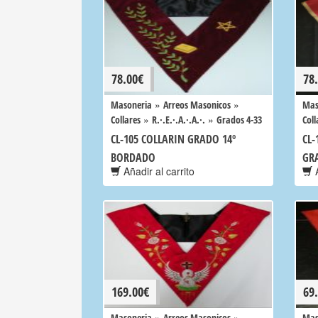
78.00
€
78
»
»
Masoneria
Arreos Masonicos
Mas
»
»
Collares
R.·.E.·.A.·.A.·.
Grados 4-33
Coll
CL-105 COLLARIN GRADO 14º
CL-
BORDADO
GR
Añadir al carrito
A
169.00
€
69
»
»
Masoneria
Arreos Masonicos
Mas