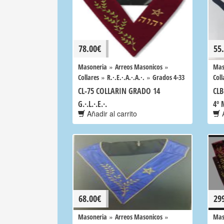
78.00
€
55
»
»
Masoneria
Arreos Masonicos
Mas
»
»
Collares
R.·.E.·.A.·.A.·.
Grados 4-33
Coll
CL-75 COLLARIN GRADO 14
CLB
G.·.L.·.E.·.
4º 
Añadir al carrito
A
68.00
€
29
»
»
Masoneria
Arreos Masonicos
Mas