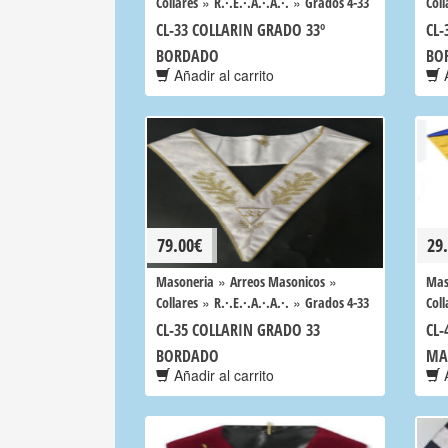
»
»
Collares
R.·.E.·.A.·.A.·.
Grados 4-33
Coll
CL-33 COLLARIN GRADO 33º
CL-
BORDADO
BO
Añadir al carrito
A
79.00
€
29
»
»
Masoneria
Arreos Masonicos
Mas
»
»
Collares
R.·.E.·.A.·.A.·.
Grados 4-33
Coll
CL-35 COLLARIN GRADO 33
CL-
BORDADO
MA
Añadir al carrito
A