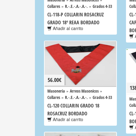
»
»
Collares
R.·.E.·.A.·.A.·.
Grados 4-33
Coll
CL-118-P COLLARIN ROSACRUZ
CL-
GRADO 18º REAA BORDADO
CA
Añadir al carrito
BO
A
56.00
€
13
»
»
Masoneria
Arreos Masonicos
»
»
Collares
R.·.E.·.A.·.A.·.
Grados 4-33
Mas
CL-120 COLLARIN GRADO 18
Coll
ROSACRUZ BORDADO
CL-
Añadir al carrito
BO
A