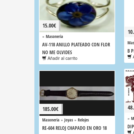
15.00
€
10
»
Masoneria
Mas
AV-118 ANILLO PLATEADO CON FLOR
B P
NO ME OLVIDES
A
Añadir al carrito
48
185.00
€
»
M
»
»
Masoneria
Joyas
Relojes
DIP
RE-604 RELOJ CHAPADO EN ORO 18
A