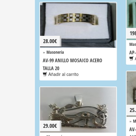
19
28.00
€
Mas
»
Masoneria
AP-
A
AV-99 ANILLO MOSAICO ACERO
TALLA 20
Añadir al carrito
25
»
M
29.00
€
AV