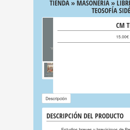
TIENDA
»
MASONERIA
»
LIBR
TEOSOFÍA SID
CM T
15.00
€
Descripción
DESCRIPCIÓN DEL PRODUCTO
Estudios breves y brevísimos de Pe