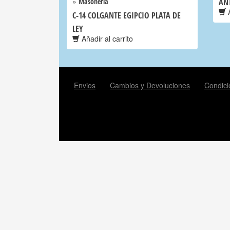
»
Masoneria
ANT
A
C-14 COLGANTE EGIPCIO PLATA DE
LEY
Añadir al carrito
Envios
Cambios y Devoluciones
Condici