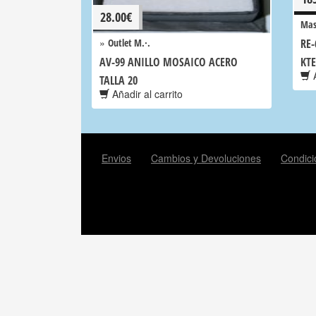
28.00
€
Mas
»
Outlet M.·.
RE-
AV-99 ANILLO MOSAICO ACERO
KTE
A
TALLA 20
Añadir al carrito
Envios
Cambios y Devoluciones
Condici