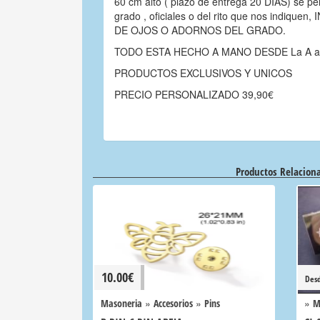
60 cm alto ( plazo de entrega 20 DIAS) se pers
grado , oficiales o del rito que nos indiq
DE OJOS O ADORNOS DEL GRADO.
TODO ESTA HECHO A MANO DESDE La A a
PRODUCTOS EXCLUSIVOS Y UNICOS
PRECIO PERSONALIZADO 39,90€
Productos Relacion
10.00
€
Des
»
»
»
Masoneria
Accesorios
Pins
M