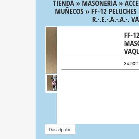
TIENDA
»
MASONERIA
»
ACCE
MUÑECOS
» FF-12 PELUCHE
R.·.E.·.A.·.A.·. 
FF-1
MASON
VAQU
34.90
€
Descripción